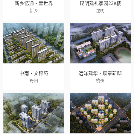
新乡忆通·壹世界
昆明建礼家园23#楼
新乡
昆明
中南·文锦苑
远洋建华·宸章新邸
丹阳
杭州